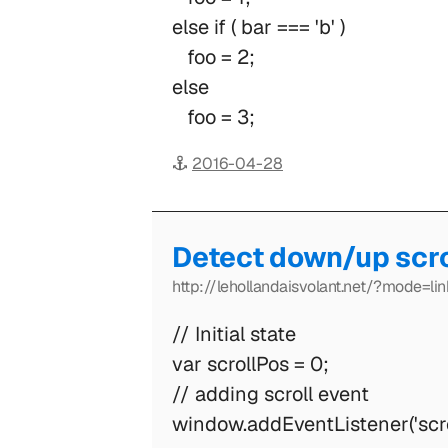
else if ( bar === 'b' )
foo = 2;
else
foo = 3;
2016-04-28
Detect down/up scro
http://lehollandaisvolant.net/?mode=lin
// Initial state
var scrollPos = 0;
// adding scroll event
window.addEventListener('scroll'