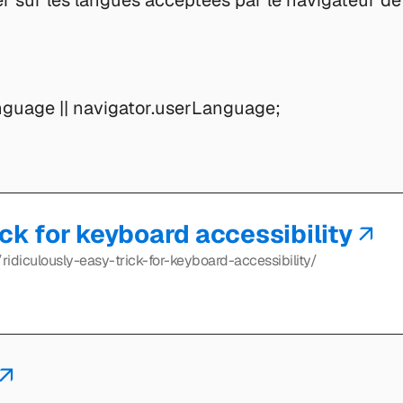
er sur les langues acceptées par le navigateur de 
nguage || navigator.userLanguage;
ick for keyboard accessibility
idiculously-easy-trick-for-keyboard-accessibility/