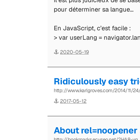
Il est plus judicieux de se bas
pour déterminer sa langue…
En JavaScript, c’est facile :
> var userLang = navigator.la
2020-05-19
Ridiculously easy tr
http://www.karlgroves.com/2014/11/24/r
2017-05-12
About rel=noopener
http://bookmarks.ecyseo.net/?HA8-vg