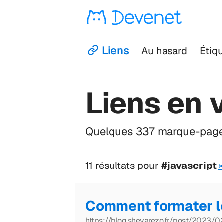
Devenet
Liens
Au hasard
Étiq
Liens en 
Quelques 337 marque-pages
11 résultats pour
#javascript
Comment formater l
https://blog.shevarezo.fr/post/2023/0