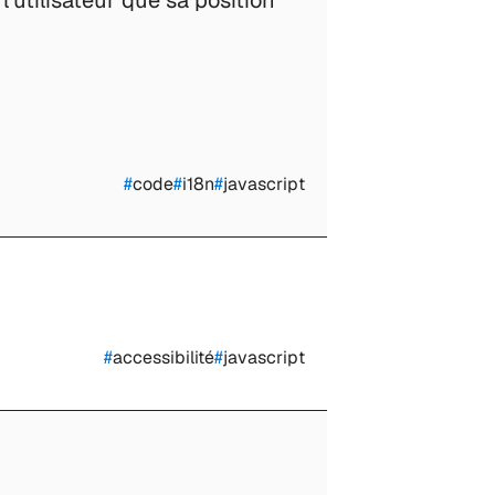
l’utilisateur que sa position
#
code
#
i18n
#
javascript
#
accessibilité
#
javascript