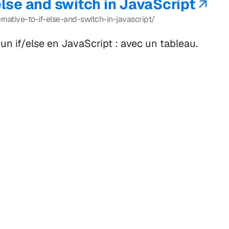
/else and switch in JavaScript
native-to-if-else-and-switch-in-javascript/
n if/else en JavaScript : avec un tableau.