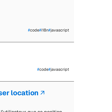
#
code
#
i18n
#
javascript
#
code
#
javascript
ser location