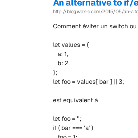
An alternative to if
http://blog.wax-o.com/2015/05/an-alter
Comment éviter un switch ou u
let values = {
a: 1,
b: 2,
};
let foo = values[ bar ] || 3;
est équivalent à
let foo = '';
if ( bar === 'a' )
foo = 1;