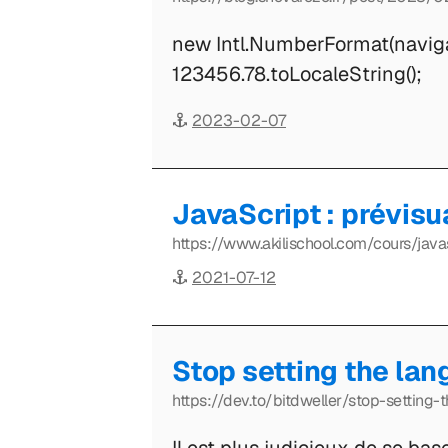
new Intl.NumberFormat(naviga
123456.78.toLocaleString();
2023-02-07
JavaScript : prévisu
https://www.akilischool.com/cours/java
2021-07-12
Stop setting the lan
https://dev.to/bitdweller/stop-settin