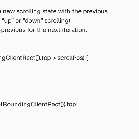
 new scrolling state with the previous
r “up” or “down” scrolling)
previous for the next iteration.
ClientRect()).top > scrollPos) {
tBoundingClientRect()).top;