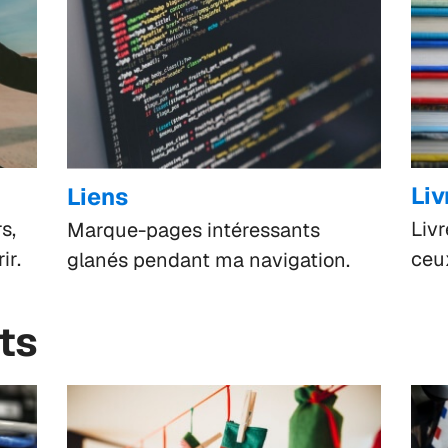
Liv
Liens
s,
Livr
Marque-pages intéressants
ir.
ceux
glanés pendant ma navigation.
ets