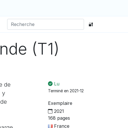
🔐
nde (T1)
Lu
e de
Terminé en 2021-12
 y
 de
Exemplaire
2021
168 pages
France
marge