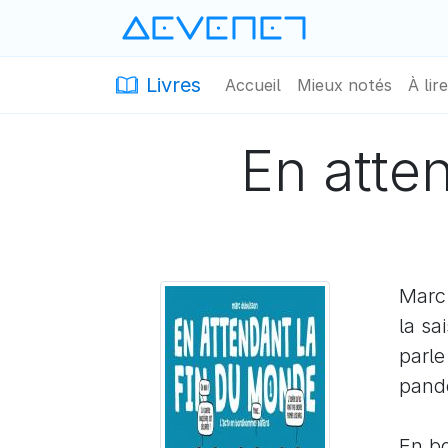
Devenet
· Devenet
Livres
Accueil
Mieux notés
À lire
En atte
Marc 
la sa
parle
pandé
En bo