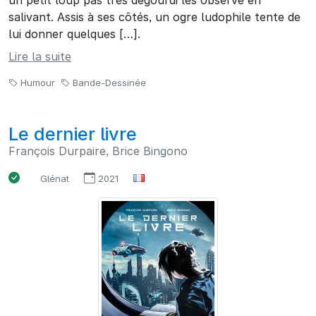
un petit loup pas très dégourdi les observe en
salivant. Assis à ses côtés, un ogre ludophile tente de
lui donner quelques […].
Lire la suite
Humour
Bande-Dessinée
Le dernier livre
François Durpaire, Brice Bingono
Glénat
2021