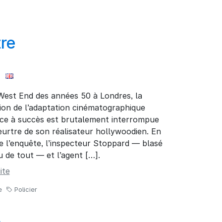
re
West End des années 50 à Londres, la
ion de l’adaptation cinématographique
èce à succès est brutalement interrompue
eurtre de son réalisateur hollywoodien. En
e l’enquête, l’inspecteur Stoppard — blasé
u de tout — et l’agent […].
ite
e
Policier