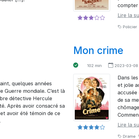
compter s
Lire la su
Policier
Mon crime
102 min
2023-03-08
Dans les
saint, quelques années
et jolie 
de Guerre mondiale. C’est là
accusée 
èbre détective Hercule
de sa me
ité. Après avoir consacré sa
chômage,
 et avoir été témoin de ce
Commence
.
Lire la su
Drame