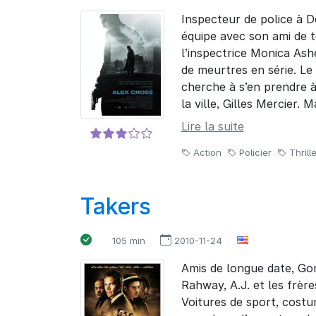
Inspecteur de police à De
équipe avec son ami de 
l’inspectrice Monica Ash
de meurtres en série. L
cherche à s’en prendre à
la ville, Gilles Mercier. 
Lire la suite
Action
Policier
Thrille
Takers
105 min
2010-11-24
Amis de longue date, Go
Rahway, A.J. et les frère
Voitures de sport, cost