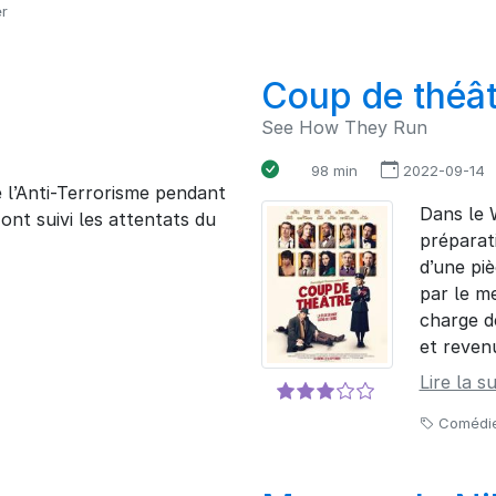
er
Coup de théât
See How They Run
98 min
2022-09-14
l’Anti-Terrorisme pendant
Dans le 
 ont suivi les attentats du
préparat
d’une pi
par le m
charge d
et reven
Lire la su
Comédi