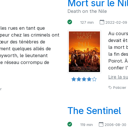
Mort sur le Ni
Death on the Nile
127 min
2022-02-09
les rues en tant que
Au cours 
 peur chez les criminels ont
devait êt
œur des ténèbres de
la mort 
ment quelques alliés de
la fin d
yworth, le lieutenant
Poirot. À
e réseau corrompu de
confier l
Lire la su
Policier
r
The Sentinel
119 min
2006-08-30