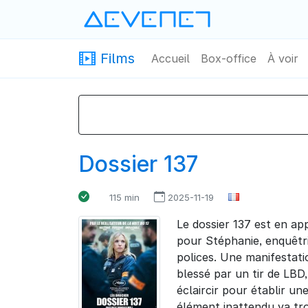
Devenet
· Devenet
Films
Accueil
Box-office
À voir
Films · Devenet
Dossier 137
115 min
2025-11-19
Le dossier 137 est en ap
pour Stéphanie, enquêtri
polices. Une manifestat
blessé par un tir de LBD
éclaircir pour établir u
élément inattendu va tro