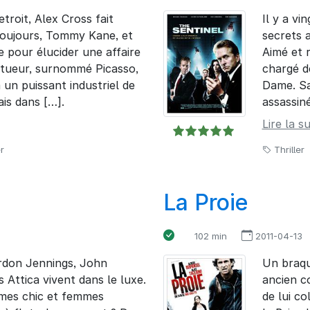
troit, Alex Cross fait
Il y a vi
toujours, Tommy Kane, et
secrets a
e pour élucider une affaire
Aimé et r
e tueur, surnommé Picasso,
chargé d
 un puissant industriel de
Dame. Sa
Mais dans […].
assassiné
Lire la su
r
Thriller
La Proie
102 min
2011-04-13
rdon Jennings, John
Un braqu
s Attica vivent dans le luxe.
ancien co
umes chic et femmes
de lui co