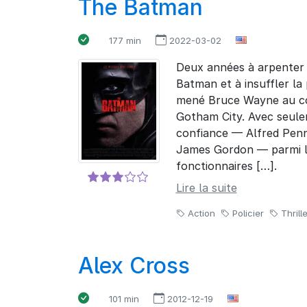
The Batman
177 min
2022-03-02
Deux années à arpenter 
Batman et à insuffler la
mené Bruce Wayne au c
Gotham City. Avec seule
confiance — Alfred Penn
James Gordon — parmi l
fonctionnaires […].
Lire la suite
Action
Policier
Thrille
Alex Cross
101 min
2012-12-19