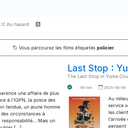
Au hasard
Vous parcourez les films étiquetés
policier
.
Last Stop : 
The Last Stop in Yuma Co
90 min
2025-08-06
parence une affaire de plus
Au milieu
ce à l’IGPN, la police des
service s
ion tendue, un jeune homme
les clie
, des circonstances à
l’arrivée
ne responsabilité… Mais un
pensent q
ubler […].