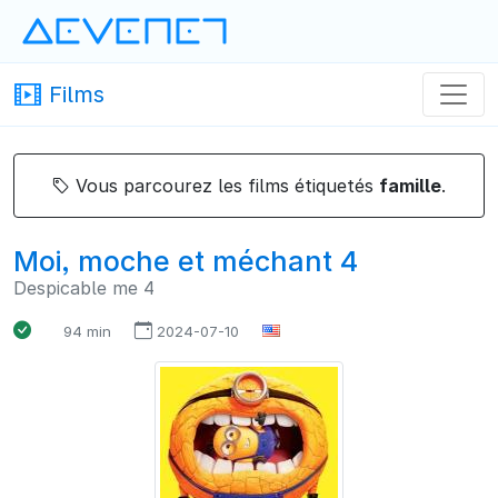
Devenet
· Devenet
Films
Films · Devenet
Vous parcourez les films étiquetés
famille
.
Moi, moche et méchant 4
Despicable me 4
94 min
2024-07-10